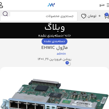
منو
0
0
تومان
وبلاگ
خانه
دسته‌بندی نشده
دسته‌بندی نشده
ماژول EHWIC
admin
روشن فروردین 26, 1401
0