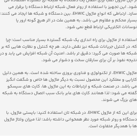
از این ماژول اغلب برای اتصال یک دستگاه به شبکه ای گسترده استفاده می
شود. این تجهیز با استفاده از روتر فعال شبکه ارتباط دستگاه را برقرار می
سازد. ارتباطی که انواع ماژول EHWIC، بین دستگاه و شبکه ها ایجاد می کنند؛
بسیار محکم و مقاوم می باشد، به همین علت در اثر هیچ گونه ارور یا
نوسانات الکتریکی ارتباط قطع نمی شود.
استفاده از ماژول برای راه اندازی یک شبکه گسترده بسیار مناسب است؛ چرا
که، در کنترل جریانات شبکه نیز نقش دارند. هر چه کنترل و نظارت هایی که بر
شبکه ها صورت می گیرد؛ دقیق تر باشد، امنیت آن شبکه افزایش می یابد و در
نتیجه نفوذ بر آن برای سارقان سخت و دشوار می شود.
ماژول EHWIC، از تکنولوژی و فناوری بروزی ساخته شده است، به همین دلیل
کارایی و عملکرد این محصول نسبت به دیگر ماژول ها خاص و شگفت انگیز
می باشد. در صنعت شبکه و ارتباطات به این ماژول ها، کارت های سیسکو
گفته می شود؛ لذا همانند کارت های عابر بانک سبب اتصال دستگاه به شبکه
های بزرگ می شوند.
برای این که از ماژول EHWIC، در شبکه تان استفاده کنید؛ بایستی ماژول، با
دستگاه و روتر شبکه مورد نظر همخوانی داشته باشد؛ لذا میزان ولتاژ ماژول
ها با همدیگر متفاوت است.