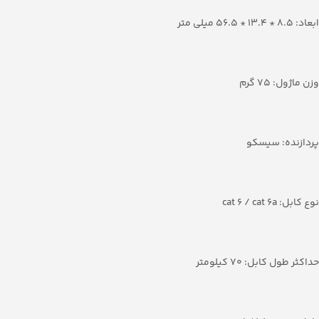
ابعاد: 8.5 * 13.4 * 56.5 میلی متر
وزن ماژول: 75 گرم
پردازنده: سیسکو
نوع کابل: cat 6 / cat 6a
حداکثر طول کابل: 70 کیلومتر