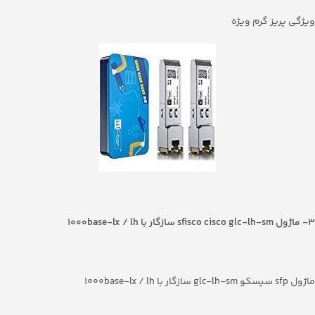
ویژگی پریز گرم ویژه
3- ماژول
sfisco cisco glc-lh-sm
سازگار با 1000
base-lx / lh
ماژول sfp سیسکو glc-lh-sm سازگار با 1000base-lx / lh