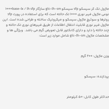
ماژول تک کر سیسکو sfp سیسکو glc-lh-sm سازگار 1000base-lx / lh sfp
نوعی ماژول فیبر نوری 1000 تک حالته است که برای استفاده در پورت sfp
روترها و سوئیچ ماژول سیسکو و میکروتیک ساخته و طراحی شده است. این
ماژول فیبر نوری قابلیت انتقال اطلاعات از طریق فیبرهای نوری تک حالته و
چند حالته را دارد و دارای کانکتور قابل تعویض گرم می باشد. ویژگی ها و
مشخصات ماژول glc-lh-sm شامل موارد زیر است:
وزن ماژول: 200 گرم
پردازنده: سیسکو
حداکثر طول کابل: 50 کیلومتر