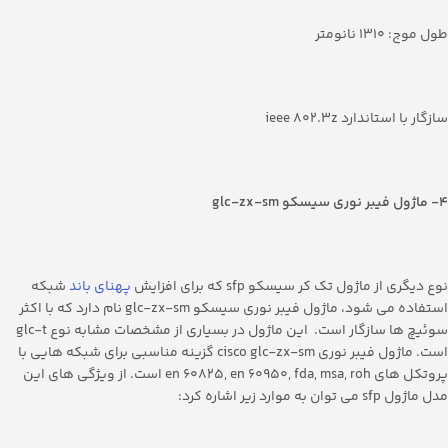
طول موج: 1310 نانومتر
سازگار با استاندارد ieee 802.3z
4- ماژول فیبر نوری سیسکو
glc-zx-sm
نوع دیگری از ماژول تک کر سیسکو sfp که برای افزایش
پهنای باند
شبکه
استفاده می شود، ماژول فیبر نوری سیسکو glc-zx-sm نام دارد که با اکثر
سوئیچ ها سازگار است. این ماژول در بسیاری از مشخصات مشابه نوع glc-t
است. ماژول فیبر نوری cisco glc-zx-sm گزینه مناسبی برای شبکه هایی با
پروتکل های en 60825, en 60950, fda, ​​‎msa, roh است. از ویژگی های این
مدل ماژول sfp می توان به موارد زیر اشاره کرد: