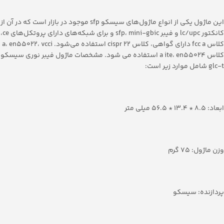
این ماژول یکی از انواع ماژول‌های سیسکو sfp موجود در بازار است که در آن از
کانکتور lc/upc و فیبر sfp، mini-gbic و برای شبکه‌های دارای پروتکل‌های ce،
کلاس fcc a دارای گواهی، کلاس cispr 22 استفاده می‌شود. a، en55022، ‎vcci
کلاس a ite، ‎en55024 استفاده می شود. مشخصات ماژول فیبر نوری سیسکو
glc-t شامل موارد زیر است:
ابعاد: 8.5 * 13.4 * 56.5 میلی متر
وزن ماژول: 75 گرم
پردازنده: سیسکو