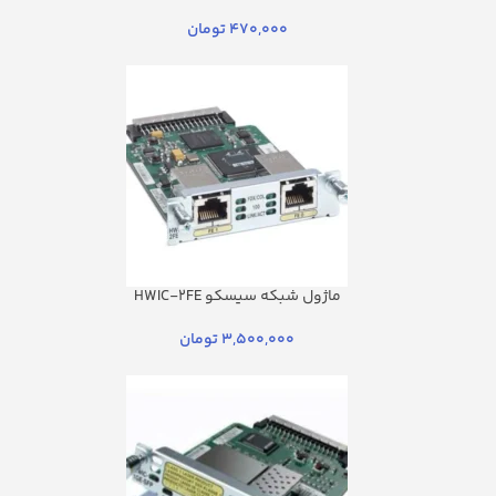
470,000
تومان
ماژول شبکه سیسکو HWIC-2FE
3,500,000
تومان