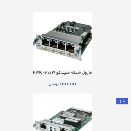
ماژول شبکه سیسکو HWIC-4ESW
1,000,000
تومان
حراج