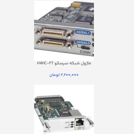
ماژول شبکه سیسکو HWIC-2T
2,200,000
تومان