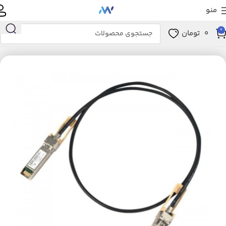
منو
0
0
تومان
خانه
کابل DAC