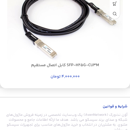
SFP-H25G-CU3M کابل اتصال مستقیم
4,000,000
تومان
شرایط و قوانین
آوَن نت‌ورک (AvanNetwork) یک وب‌سایت تخصصی در زمینه فروش ماژول‌های
شبکه و صدای برند سیسکو می باشد. هدف ما ارائه اطلاعات جامع و محصولات
متنوع، به مشتریان در انتخاب و خرید ماژول‌های مناسب برای تجهیزات سیسکو
می باشد.