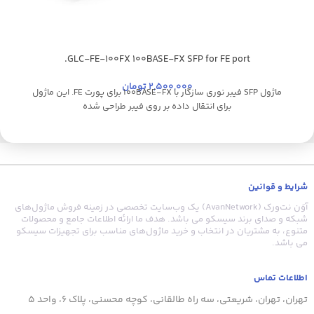
GLC-FE-100FX 100BASE-FX SFP for FE port.
2,500,000
تومان
ماژول SFP فیبر نوری سازگار با 100BASE-FX برای پورت FE. این ماژول
برای انتقال داده بر روی فیبر طراحی شده
شرایط و قوانین
آوَن نت‌ورک (AvanNetwork) یک وب‌سایت تخصصی در زمینه فروش ماژول‌های
شبکه و صدای برند سیسکو می باشد. هدف ما ارائه اطلاعات جامع و محصولات
متنوع، به مشتریان در انتخاب و خرید ماژول‌های مناسب برای تجهیزات سیسکو
می باشد.
اطلاعات تماس
تهران، تهران، شریعتی، سه راه طالقانی، کوچه محسنی، پلاک 6، واحد 5