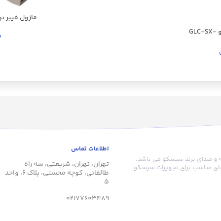
ماژول فیبر نوری س
ماژول فیبر نوری سیسکو GLC-SX-
0
اطلاعات تماس
های شبکه و صدای برند سیسکو می باشد.
تهران، تهران، شریعتی، سه راه
‌های مناسب برای تجهیزات سیسکو
طالقانی، کوچه محسنی، پلاک 6، واحد
5
02177603489