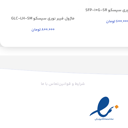
یسکو SFP-10G-SR
ماژول فیبر نوری سیسکو GLC-LH-SM
م
600,00
تومان
800,000
تومان
شرایط و قوانین
تماس با ما