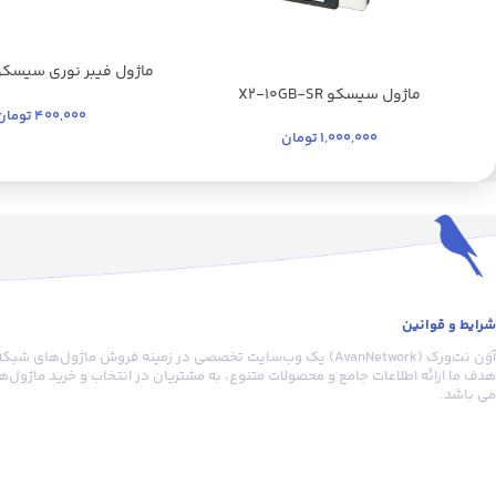
MMD
ماژول سیسکو X2-10GB-SR
400,000
تومان
1,000,000
تومان
شرایط و قوانین
آوَن نت‌ورک (AvanNetwork) یک وب‌سایت تخصصی در زمینه فروش ماژول‌
هدف ما ارائه اطلاعات جامع و محصولات متنوع، به مشتریان در انتخاب و خرید ماژول
می باشد.