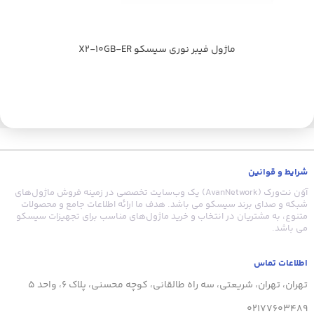
ماژول فیبر نوری سیسکو X2-10GB-ER
شرایط و قوانین
آوَن نت‌ورک (AvanNetwork) یک وب‌سایت تخصصی در زمینه فروش ماژول‌های
شبکه و صدای برند سیسکو می باشد. هدف ما ارائه اطلاعات جامع و محصولات
متنوع، به مشتریان در انتخاب و خرید ماژول‌های مناسب برای تجهیزات سیسکو
می باشد.
اطلاعات تماس
تهران، تهران، شریعتی، سه راه طالقانی، کوچه محسنی، پلاک 6، واحد 5
02177603489