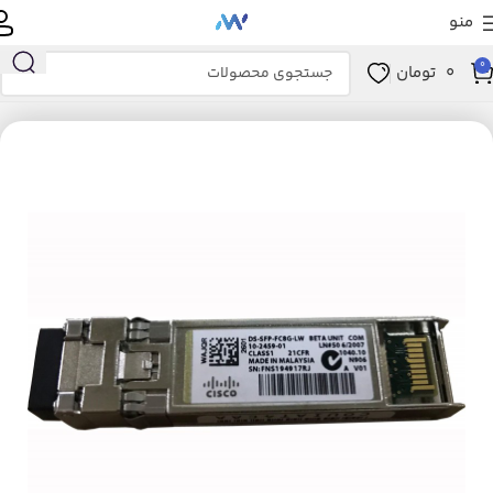
منو
0
0
تومان
خانه
ماژول های شبکه