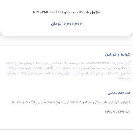
ماژول شبکه سیسکو NIM-2MFT-T1/E1
10,000,000
تومان
شرایط و قوانین
آوَن نت‌ورک (AvanNetwork) یک وب‌سایت تخصصی در زمینه فروش ماژول‌های
شبکه و صدای برند سیسکو می باشد. هدف ما ارائه اطلاعات جامع و محصولات
متنوع، به مشتریان در انتخاب و خرید ماژول‌های مناسب برای تجهیزات سیسکو
می باشد.
اطلاعات تماس
تهران، تهران، شریعتی، سه راه طالقانی، کوچه محسنی، پلاک 6، واحد 5
02177603489