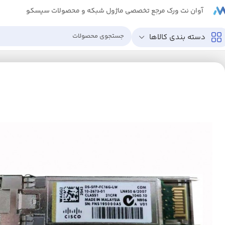
آوان نت ورک مرجع تخصصی ماژول شبکه و محصولات سیسکو
دسته بندی کالاها
خانه
ترنسیور
DS-SFP-FC16G-LW ماژول فیبر نوری