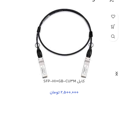
کابل SFP-H10GB-CU3M
2,500,000
تومان