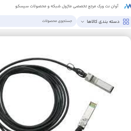
آوان نت ورک مرجع تخصصی ماژول شبکه و محصولات سیسکو
دسته بندی کالاها
خانه
کابل
کابل SFP-H10GB-CU1M