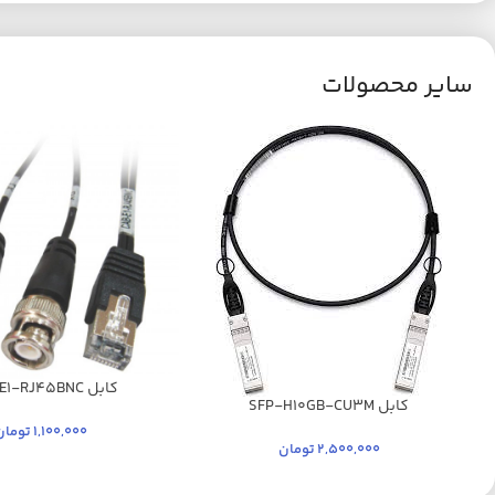
سایر محصولات
کابل CAB-E1-RJ45BNC
کابل SFP-H10GB-CU3M
1,100,000
تومان
2,500,000
تومان