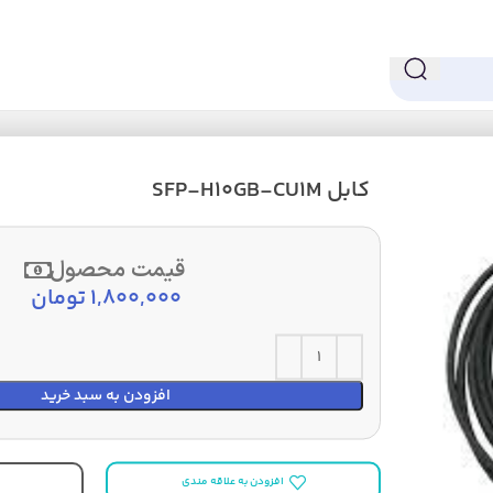
کابل SFP-H10GB-CU1M
قیمت محصول
1,800,000
تومان
افزودن به سبد خرید
افزودن به علاقه مندی