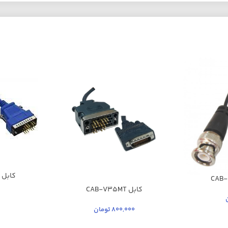
کابل CAB-SS-V35MT
کابل CAB-V35MT
800,000
تومان