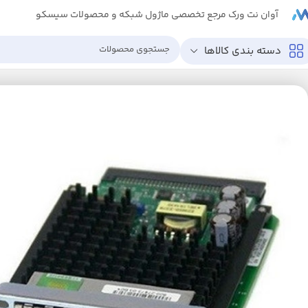
آوان نت ورک مرجع تخصصی ماژول شبکه و محصولات سیسکو
دسته بندی کالاها
خانه
ماژول های شبکه
ماژول انالوگ VOICE
ماژول صدا شبکه سیسکو VIC3-4FXS-DID