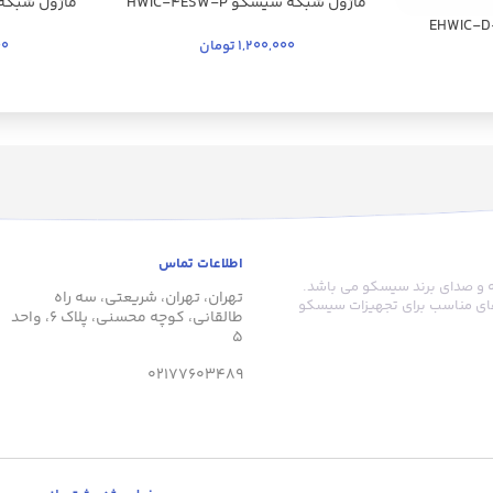
ماژول شبکه سیسکو HWIC-4ESW-P
ماژول شبکه سیسکو
ول شبکه سیسکو EHWIC-D-
1,200,000
تومان
00
اطلاعات تماس
های شبکه و صدای برند سیسکو می باشد.
تهران، تهران، شریعتی، سه راه
‌های مناسب برای تجهیزات سیسکو
طالقانی، کوچه محسنی، پلاک 6، واحد
5
02177603489