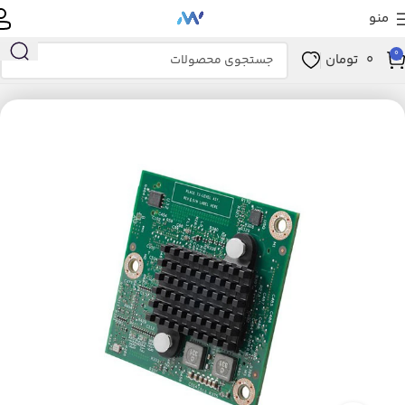
منو
0
0
تومان
خانه
ماژول های شبکه
ماژولPVDM