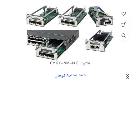
ماژول C3KX-NM-10G
8,000,000
تومان