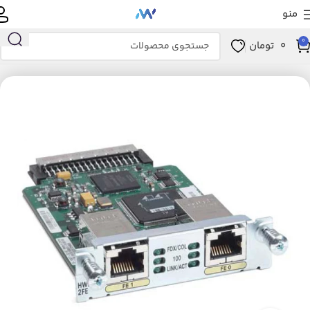
منو
0
0
تومان
خانه
ماژول های شبکه
ماژول HWIC