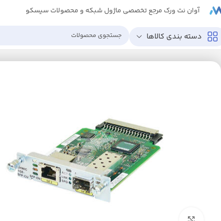
آوان نت ورک مرجع تخصصی ماژول شبکه و محصولات سیسکو
دسته بندی کالاها
خانه
ماژول های شبکه
ماژول EHWIC
ماژول شبکه سیسکو EHWIC-1GE-SFP-CU
بزرگنمایی تصویر