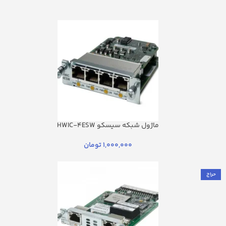
ماژول شبکه سیسکو HWIC-4ESW
1,000,000
تومان
حراج