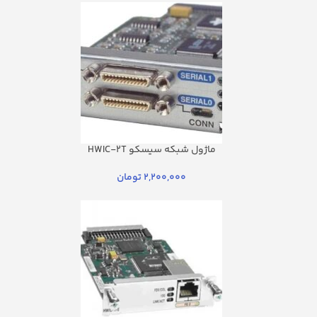
ماژول شبکه سیسکو HWIC-2T
2,200,000
تومان