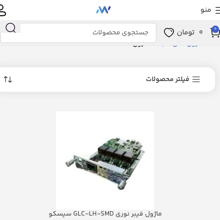
منو
0
0
تومان
خانه
ماژول های شبکه
ماژولPVDM
فیلتر محصولات
ماژول فیبر نوری GLC-LH-SMD سیسکو