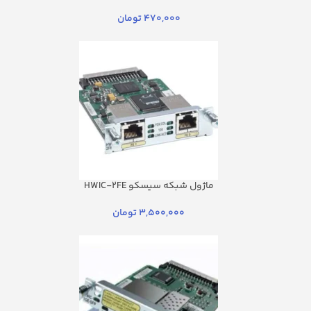
470,000
تومان
ماژول شبکه سیسکو HWIC-2FE
3,500,000
تومان